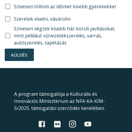
Szívesen töltöm az időmet kisebb gyerekekkel
Szeretek eladni, vásárolni
Szívesen végzek kisebb ház körüli javításokat,
mint például: vízvezetékszerelés, varrás,
autószerelés, tapétázás
KÜLDÉS
A program támogatója a Kulturális és
Innovációs Minisztérium az NFA-KA-KIM-
5/2025. támogatási szerződés keretében.