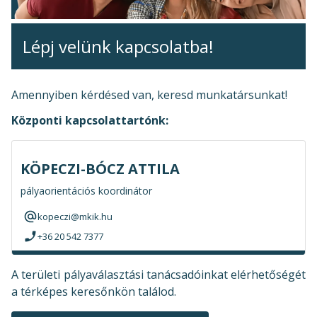
Lépj velünk kapcsolatba!
Amennyiben kérdésed van, keresd munkatársunkat!
Központi kapcsolattartónk:
KÖPECZI-BÓCZ ATTILA
pályaorientációs koordinátor
kopeczi@mkik.hu
+36 20 542 7377
A területi pályaválasztási tanácsadóinkat elérhetőségét
a térképes keresőnkön találod.