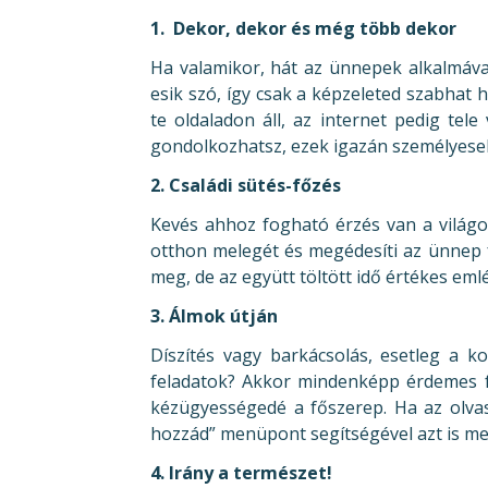
1. Dekor, dekor és még több dekor
Ha valamikor, hát az ünnepek alkalmával 
esik szó, így csak a képzeleted szabhat h
te oldaladon áll, az internet pedig tel
gondolkozhatsz, ezek igazán személyesek
2. Családi sütés-főzés
Kevés ahhoz fogható érzés van a világon
otthon melegét és megédesíti az ünnep f
meg, de az együtt töltött idő értékes eml
3. Álmok útján
Díszítés vagy barkácsolás, esetleg a k
feladatok? Akkor mindenképp érdemes 
kézügyességedé a főszerep. Ha az olvas
hozzád” menüpont segítségével azt is me
4. Irány a természet!