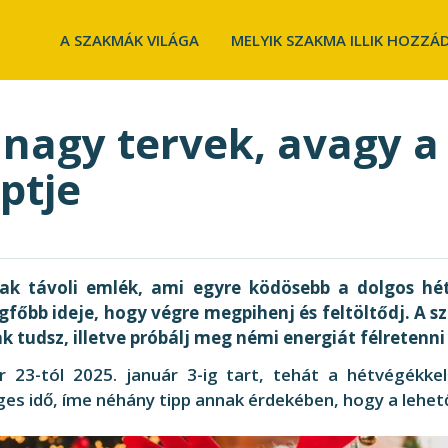
A SZAKMÁK VILÁGA
MELYIK SZAKMA ILLIK HOZZÁ
 nagy tervek, avagy a
ptje
ak távoli emlék, ami egyre ködösebb a dolgos hét
egfőbb ideje, hogy végre megpihenj és feltöltődj. A s
 tudsz, illetve próbálj meg némi energiát félretenni
 23-tól 2025. január 3-ig tart, tehát a hétvégékkel
ges idő, íme néhány tipp annak érdekében, hogy a lehető