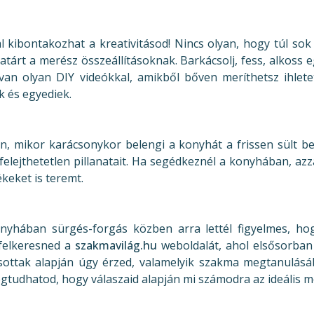
kibontakozhat a kreativitásod! Nincs olyan, hogy túl sok 
atárt a merész összeállításoknak. Barkácsolj, fess, alkoss 
e van olyan DIY videókkal, amikből bőven meríthetsz ihlete
 és egyediek.
, mikor karácsonykor belengi a konyhát a frissen sült bejg
elejthetetlen pillanatait. Ha segédkeznél a konyhában, az
ékeket is teremt.
onyhában sürgés-forgás közben arra lettél figyelmes, h
felkeresned a
szakmavilág.hu
weboldalát, ahol elsősorban
ottak alapján úgy érzed, valamelyik szakma megtanulásába
gtudhatod, hogy válaszaid alapján mi számodra az ideális m