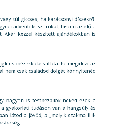
vagy túl giccses, ha karácsonyi díszekről
egyedi adventi koszorúkat, hiszen az idő a
t! Akár kézzel készített ajándékokban is
li és mézeskalács illata. Ez megidézi az
zal nem csak családod dolgát könnyítenéd
ogy nagyon is testhezállók neked ezek a
 a gyakorlati tudáson van a hangsúly és
n látod a jövőd, a „melyik szakma illik
esterség.