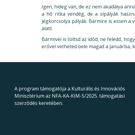
Igen, hideg van, de ez nem akadálya an
a hó ritka vendég, de a sípályák haszn
jégkorcsolya pályák. Bármire is essen a 
alatt.
Bármivel is töltsd az időd, ne feledd, hog
erővel vetheted bele magad a januárba, l
A program támogatója a Kulturális és Innovációs
Minisztérium az NFA-KA-KIM-5/2025. támogatási
szerződés keretében.