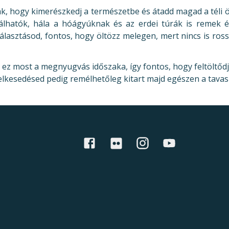
nak, hogy kimerészkedj a természetbe és átadd magad a tél
álhatók, hála a hóágyúknak és az erdei túrák is remek 
választásod, fontos, hogy öltözz melegen, mert nincs is ro
y ez most a megnyugvás időszaka, így fontos, hogy feltöltődj 
elkesedésed pedig remélhetőleg kitart majd egészen a tava