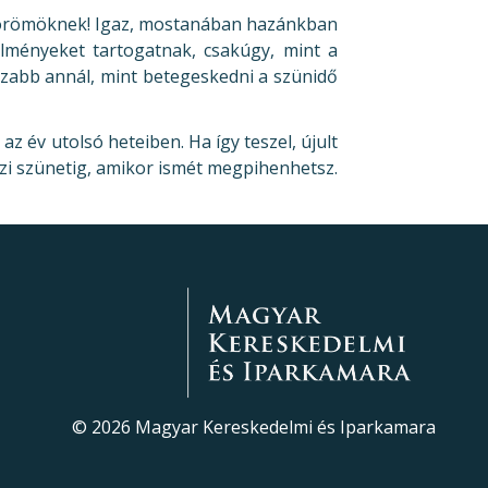
i örömöknek! Igaz, mostanában hazánkban
élményeket tartogatnak, csakúgy, mint a
sszabb annál, mint betegeskedni a szünidő
az év utolsó heteiben. Ha így teszel, újult
szi szünetig, amikor ismét megpihenhetsz.
©
2026
Magyar Kereskedelmi és Iparkamara