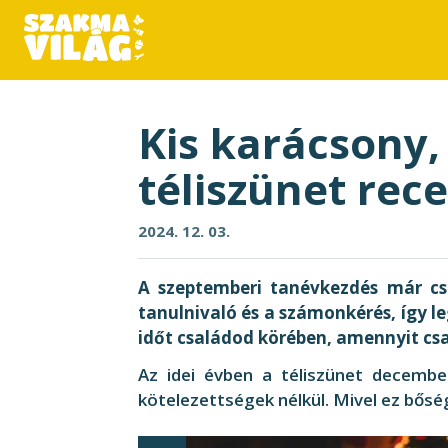
Kis karácsony,
téliszünet rece
2024. 12. 03.
A szeptemberi tanévkezdés már cs
tanulnivaló és a számonkérés, így l
időt családod körében, amennyit csak
Az idei évben a téliszünet december
kötelezettségek nélkül. Mivel ez bősé