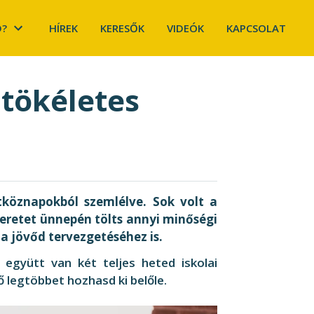
D?
HÍREK
KERESŐK
VIDEÓK
KAPCSOLAT
 tökéletes
köznapokból szemlélve. Sok volt a
zeretet ünnepén tölts annyi minőségi
 a jövőd tervezgetéséhez is.
 együtt van két teljes heted iskolai
 legtöbbet hozhasd ki belőle.